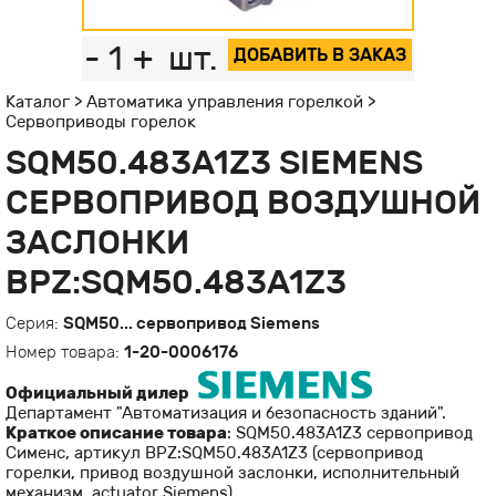
-
1
+
шт.
ДОБАВИТЬ В ЗАКАЗ
Каталог
>
Автоматика управления горелкой
>
Сервоприводы горелок
SQM50.483A1Z3 SIEMENS
СЕРВОПРИВОД ВОЗДУШНОЙ
ЗАСЛОНКИ
BPZ:SQM50.483A1Z3
Серия:
SQM50... сервопривод Siemens
Номер товара:
1-20-0006176
Официальный дилер
Департамент "Автоматизация и безопасность зданий".
Краткое описание товара
: SQM50.483A1Z3 сервопривод
Сименс, артикул BPZ:SQM50.483A1Z3 (cервопривод
горелки, привод воздушной заслонки, исполнительный
механизм, actuator Siemens).