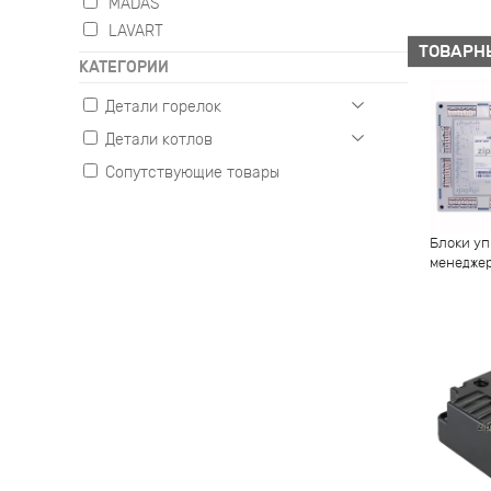
MADAS
LAVART
ТОВАРН
КАТЕГОРИИ
Детали горелок
Детали котлов
Газовые
Жидкотопливные
Сопутствующие товары
Настенные
Комбинированные
Напольные
Блоки уп
менедже