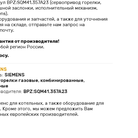
кул BPZ:SQM41.357A23 (cервопривод горелки,
шной заслонки, исполнительный механизм,
ns).
орудования и запчастей, а также для уточнения
я на складе, отправьте нам запрос на
почту.
антия от производителя!
бой регион России.
осу.
ENS
ь:
SIEMENS
горелки газовые, комбинированные,
ные
зводителя:
BPZ:SQM41.357A23
нс для котельных, а также оборудование для
. Кроме этого, мы можем предложить Вам
тных европейских производителей.