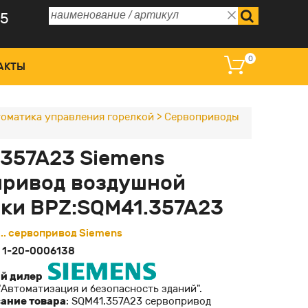
75
0
АКТЫ
оматика управления горелкой
>
Сервоприводы
 управления и дисплеи
357A23 Siemens
омагнитные катушки
привод воздушной
ные преобразователи
ки BPZ:SQM41.357A23
оклапаны регулирующие
.. сервопривод Siemens
:
1-20-0006138
й дилер
Автоматизация и безопасность зданий".
сание товара
: SQM41.357A23 сервопривод