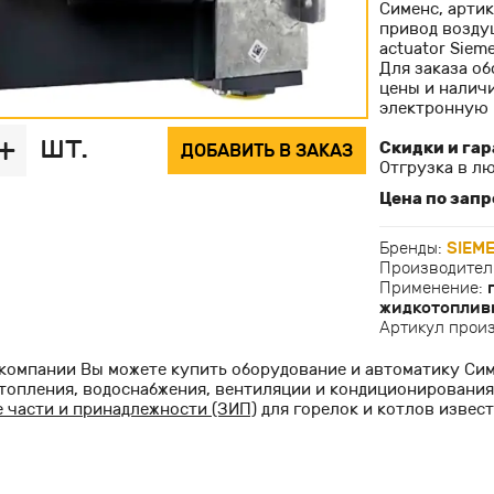
Сименс, арти
привод возду
actuator Sieme
Для заказа об
цены и наличи
электронную 
шт.
+
Скидки и гар
ДОБАВИТЬ В ЗАКАЗ
Отгрузка в лю
Цена по запр
Бренды:
SIEM
Производител
Применение:
жидкотоплив
Артикул прои
компании Вы можете купить оборудование и автоматику Симе
топления, водоснабжения, вентиляции и кондиционирования
 части и принадлежности (ЗИП)
для горелок и котлов извес