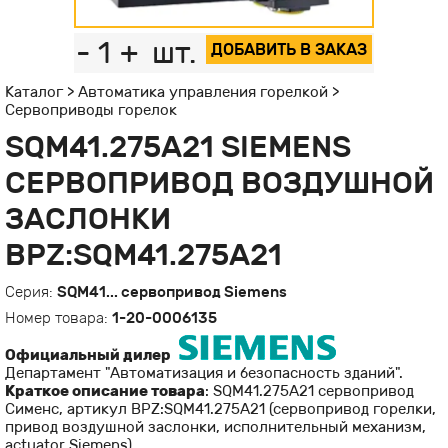
-
1
+
шт.
ДОБАВИТЬ В ЗАКАЗ
Каталог
>
Автоматика управления горелкой
>
Сервоприводы горелок
SQM41.275A21 SIEMENS
СЕРВОПРИВОД ВОЗДУШНОЙ
ЗАСЛОНКИ
BPZ:SQM41.275A21
Серия:
SQM41... сервопривод Siemens
Номер товара:
1-20-0006135
Официальный дилер
Департамент "Автоматизация и безопасность зданий".
Краткое описание товара
: SQM41.275A21 сервопривод
Сименс, артикул BPZ:SQM41.275A21 (cервопривод горелки,
привод воздушной заслонки, исполнительный механизм,
actuator Siemens).