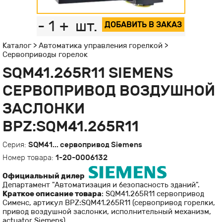
-
1
+
шт.
ДОБАВИТЬ В ЗАКАЗ
Каталог
>
Автоматика управления горелкой
>
Сервоприводы горелок
SQM41.265R11 SIEMENS
СЕРВОПРИВОД ВОЗДУШНОЙ
ЗАСЛОНКИ
BPZ:SQM41.265R11
Серия:
SQM41... сервопривод Siemens
Номер товара:
1-20-0006132
Официальный дилер
Департамент "Автоматизация и безопасность зданий".
Краткое описание товара
: SQM41.265R11 сервопривод
Сименс, артикул BPZ:SQM41.265R11 (cервопривод горелки,
привод воздушной заслонки, исполнительный механизм,
actuator Siemens).