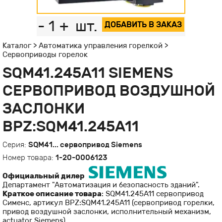
-
1
+
шт.
ДОБАВИТЬ В ЗАКАЗ
Каталог
>
Автоматика управления горелкой
>
Сервоприводы горелок
SQM41.245A11 SIEMENS
СЕРВОПРИВОД ВОЗДУШНОЙ
ЗАСЛОНКИ
BPZ:SQM41.245A11
Серия:
SQM41... сервопривод Siemens
Номер товара:
1-20-0006123
Официальный дилер
Департамент "Автоматизация и безопасность зданий".
Краткое описание товара
: SQM41.245A11 сервопривод
Сименс, артикул BPZ:SQM41.245A11 (cервопривод горелки,
привод воздушной заслонки, исполнительный механизм,
actuator Siemens).