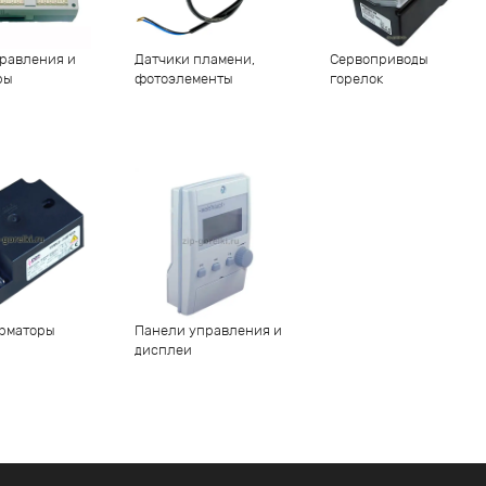
равления и
Датчики пламени,
Сервоприводы
ры
фотоэлементы
горелок
рматоры
Панели управления и
дисплеи