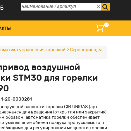
75
0
АКТЫ
оматика управления горелкой
>
Сервоприводы
 управления и дисплеи
привод воздушной
омагнитные катушки
ки STM30 для горелки
ные преобразователи
90
оклапаны регулирующие
:
1-20-0000281
воздушной заслонки горелки CIB UNIGAS (арт.
дназначен для вращения (открытия или закрытия)
им образом, автоматика горелки обеспечивает
ли уменьшение объема воздуха пропускаемого в
 необходимо для регулирования мощности горелки