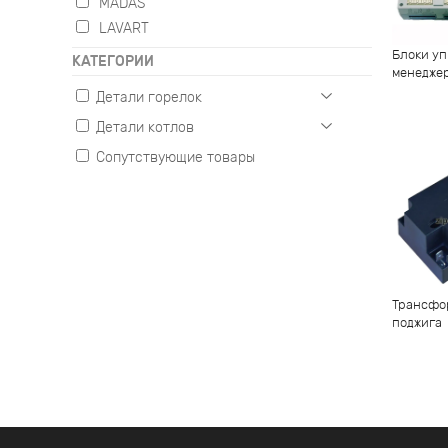
MADAS
LAVART
Блоки уп
КАТЕГОРИИ
менедже
Детали горелок
Детали котлов
Газовые
Жидкотопливные
Сопутствующие товары
Настенные
Комбинированные
Напольные
Трансфо
поджига