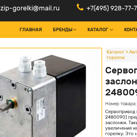
zip-gorelki@mail.ru
+7(495) 928-77-
ГЛАВНАЯ
БРЕНДЫ
КАТАЛОГ
КОНТ
Каталог
>
Авт
горелок
оки управления и менеджеры
Панели
Серво
тчики пламени, фотоэлементы
Электр
заслон
рвоприводы горелок
Частот
24800
нтроль герметичности
Электр
Номер товара
дуляторы и ПИД-регуляторы
Сервопривод 
ансформаторы поджига
2480090) пре
заслонки. Так
льты управления горелкой
увеличение и
горелку. Это