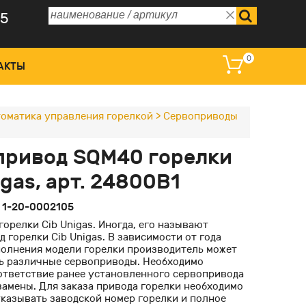
75
0
АКТЫ
оматика управления горелкой
>
Сервоприводы
 управления и дисплеи
привод SQM40 горелки
омагнитные катушки
igas, арт. 24800В1
ные преобразователи
:
1-20-0002105
оклапаны регулирующие
орелки Cib Unigas. Иногда, его называют
 горелки Cib Unigas. В зависимости от года
полнения модели горелки производитель может
ь различные сервоприводы. Необходимо
ответствие ранее установленного сервопривода
замены. Для заказа привода горелки необходимо
указывать заводской номер горелки и полное