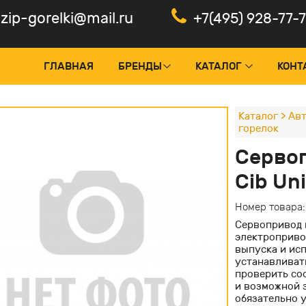
zip-gorelki@mail.ru
+7(495) 928-77-
ГЛАВНАЯ
БРЕНДЫ
КАТАЛОГ
КОНТ
Каталог
>
Авт
горелок
оки управления и менеджеры
Панели
Серво
тчики пламени, фотоэлементы
Электр
Cib Un
рвоприводы горелок
Частот
Номер товара
нтроль герметичности
Электр
Сервопривод г
дуляторы и ПИД-регуляторы
электропривод
выпуска и ис
ансформаторы поджига
устанавливат
проверить со
льты управления горелкой
и возможной 
обязательно 