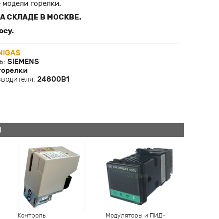
 модели горелки.
А СКЛАДЕ В МОСКВЕ.
осу.
NIGAS
ь:
SIEMENS
горелки
зводителя:
24800В1
Й
Контроль
Модуляторы и ПИД-