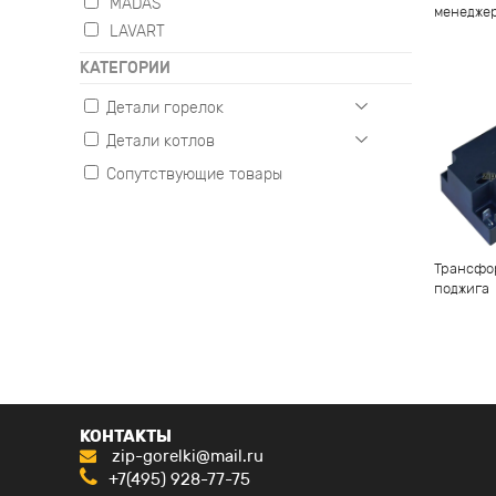
MADAS
менедже
LAVART
КАТЕГОРИИ
Детали горелок
Детали котлов
Газовые
Жидкотопливные
Сопутствующие товары
Настенные
Комбинированные
Напольные
Трансфо
поджига
КОНТАКТЫ
zip-gorelki@mail.ru
+7(495) 928-77-75