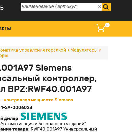
75
0
АКТЫ
оматика управления горелкой
>
Модуляторы и
оры
 управления и дисплеи
.001A97 Siemens
омагнитные катушки
сальный контроллер,
ные преобразователи
л BPZ:RWF40.001A97
оклапаны регулирующие
.. контроллер мощности Siemens
:
1-29-0006023
й дилер
Автоматизация и безопасность зданий".
сание товара
: RWF40.001A97 Универсальный