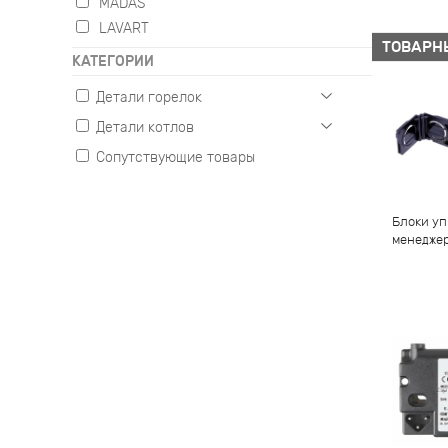
MADAS
LAVART
ТОВАРН
КАТЕГОРИИ
Детали горелок
Детали котлов
Газовые
Жидкотопливные
Сопутствующие товары
Настенные
Комбинированные
Напольные
Блоки уп
менедже