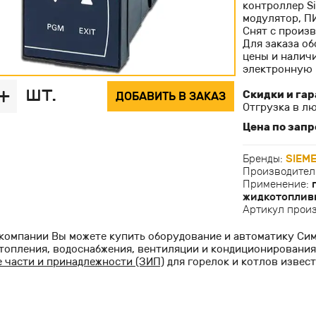
контроллер S
модулятор, П
Снят с произв
Для заказа об
цены и наличи
электронную 
шт.
+
Скидки и гар
ДОБАВИТЬ В ЗАКАЗ
Отгрузка в лю
Цена по запр
Бренды:
SIEM
Производител
Применение:
жидкотоплив
Артикул прои
компании Вы можете купить оборудование и автоматику Симе
топления, водоснабжения, вентиляции и кондиционирования
 части и принадлежности (ЗИП)
для горелок и котлов извес