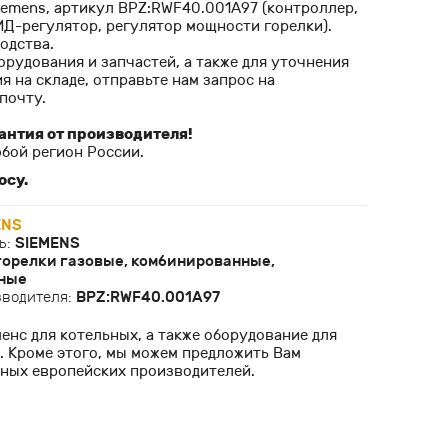
iemens, артикул BPZ:RWF40.001A97 (контроллер,
ИД-регулятор, регулятор мощности горелки).
одства.
орудования и запчастей, а также для уточнения
я на складе, отправьте нам запрос на
почту.
антия от производителя!
бой регион России.
осу.
ENS
ь:
SIEMENS
горелки газовые, комбинированные,
ные
зводителя:
BPZ:RWF40.001A97
нс для котельных, а также оборудование для
. Кроме этого, мы можем предложить Вам
тных европейских производителей.