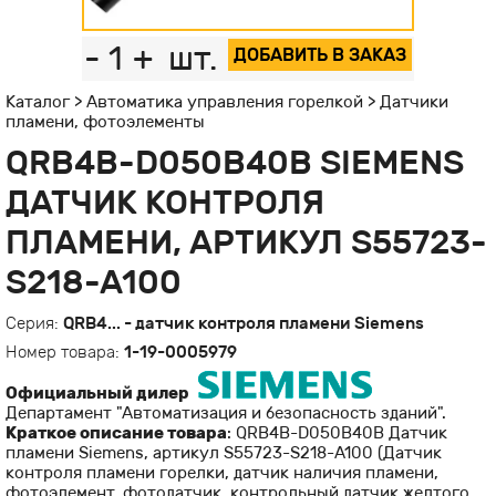
-
1
+
шт.
ДОБАВИТЬ В ЗАКАЗ
Каталог
>
Автоматика управления горелкой
>
Датчики
пламени, фотоэлементы
QRB4B-D050B40B SIEMENS
ДАТЧИК КОНТРОЛЯ
ПЛАМЕНИ, АРТИКУЛ S55723-
S218-A100
Серия:
QRB4... - датчик контроля пламени Siemens
Номер товара:
1-19-0005979
Официальный дилер
Департамент "Автоматизация и безопасность зданий".
Краткое описание товара
: QRB4B-D050B40B Датчик
пламени Siemens, артикул S55723-S218-A100 (Датчик
контроля пламени горелки, датчик наличия пламени,
фотоэлемент, фотодатчик, контрольный датчик желтого