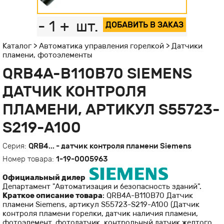
-
1
+
шт.
ДОБАВИТЬ В ЗАКАЗ
Каталог
>
Автоматика управления горелкой
>
Датчики
пламени, фотоэлементы
QRB4A-B110B70 SIEMENS
ДАТЧИК КОНТРОЛЯ
ПЛАМЕНИ, АРТИКУЛ S55723-
S219-A100
Серия:
QRB4... - датчик контроля пламени Siemens
Номер товара:
1-19-0005963
Официальный дилер
Департамент "Автоматизация и безопасность зданий".
Краткое описание товара
: QRB4A-B110B70 Датчик
пламени Siemens, артикул S55723-S219-A100 (Датчик
контроля пламени горелки, датчик наличия пламени,
фотоэлемент, фотодатчик, контрольный датчик желтого