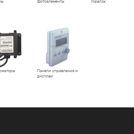
ры
фотоэлементы
горелок
рматоры
Панели управления и
дисплеи