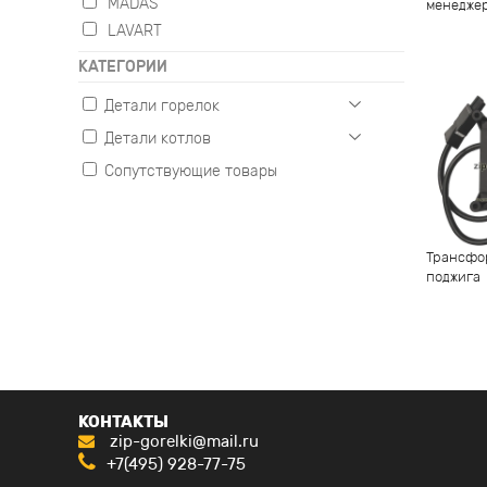
MADAS
менедже
LAVART
КАТЕГОРИИ
Детали горелок
Детали котлов
Газовые
Жидкотопливные
Сопутствующие товары
Настенные
Комбинированные
Напольные
Трансфо
поджига
КОНТАКТЫ
zip-gorelki@mail.ru
+7(495) 928-77-75