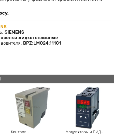
осу.
ENS
ь:
SIEMENS
горелки жидкотопливные
зводителя:
BPZ:LMO24.111C1
Й
Контроль
Модуляторы и ПИД-