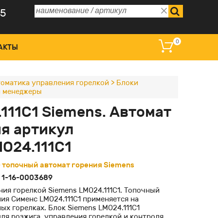
75
0
АКТЫ
оматика управления горелкой
>
Блоки
и менеджеры
 управления и дисплеи
111C1 Siemens. Автомат
омагнитные катушки
я артикул
ные преобразователи
O24.111C1
оклапаны регулирующие
 - топочный автомат горения Siemens
:
1-16-0003689
ия горелкой Siemens LMO24.111C1. Топочный
ия Сименс LMO24.111C1 применяется на
х горелках. Блок Siemens LMO24.111C1
ля розжига, управления горелкой и контроля