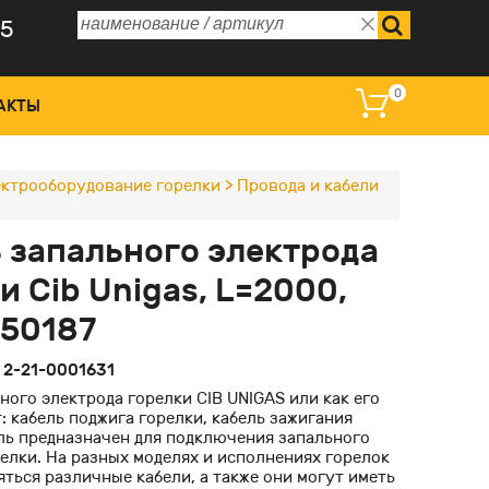
75
0
АКТЫ
ктрооборудование горелки
>
Провода и кабели
 управления и дисплеи
 запального электрода
омагнитные катушки
и Cib Unigas, L=2000,
ные преобразователи
050187
оклапаны регулирующие
:
2-21-0001631
ного электрода горелки CIB UNIGAS или как его
 кабель поджига горелки, кабель зажигания
ель предназначен для подключения запального
елки. На разных моделях и исполнениях горелок
ться различные кабели, а также они могут иметь