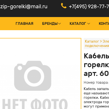
zip-gorelki@mail.ru
+7(495) 928-77-
ГЛАВНАЯ
БРЕНДЫ
КАТАЛОГ
КОНТ
Каталог
>
Эле
подключения
оки управления и менеджеры
Панели
Кабель
тчики пламени, фотоэлементы
Электр
горелк
рвоприводы горелок
Частот
арт. 6
нтроль герметичности
Электр
Номер товара
дуляторы и ПИД-регуляторы
Кабель запаль
ансформаторы поджига
еще называют:
горелки. Каб
льты управления горелкой
электрода гор
могут применя