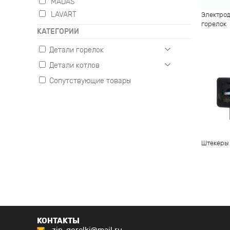
MADAS
LAVART
Электрод
горелок
КАТЕГОРИИ
Детали горелок
Детали котлов
Газовые
Жидкотопливные
Сопутствующие товары
Настенные
Комбинированные
Напольные
Штекеры
КОНТАКТЫ