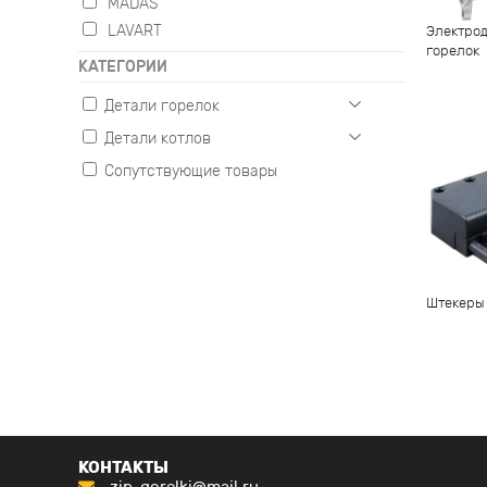
MADAS
LAVART
Электрод
горелок
КАТЕГОРИИ
Детали горелок
Детали котлов
Газовые
Жидкотопливные
Сопутствующие товары
Настенные
Комбинированные
Напольные
Штекеры
КОНТАКТЫ