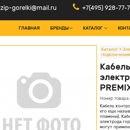
zip-gorelki@mail.ru
+7(495) 928-77-
ГЛАВНАЯ
БРЕНДЫ
КАТАЛОГ
КОНТ
Каталог
>
Эле
подключения
оки управления и менеджеры
Панели
Кабель
тчики пламени, фотоэлементы
Электр
электр
рвоприводы горелок
Частот
PREMIX
нтроль герметичности
Электр
Номер товара
дуляторы и ПИД-регуляторы
Кабель контро
ансформаторы поджига
его еще назыв
пламени). Ка
льты управления горелкой
электрода гор
могут применя