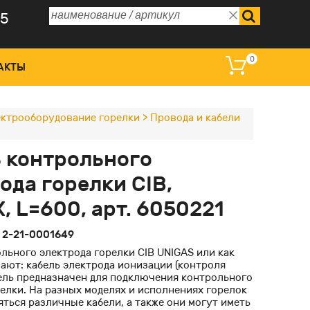
75
0
АКТЫ
ктрооборудование горелки
>
Провода и кабели
 управления и дисплеи
 контрольного
омагнитные катушки
ода горелки CIB,
ные преобразователи
, L=600, арт. 6050221
оклапаны регулирующие
:
2-21-0001649
льного электрода горелки CIB UNIGAS или как
ают: кабель электрода ионизации (контроля
бель предназначен для подключения контрольного
елки. На разных моделях и исполнениях горелок
ться различные кабели, а также они могут иметь