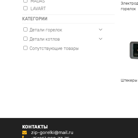
MADAS
Электрод
LAVART
горелок
КАТЕГОРИИ
Детали горелок
Детали котлов
Газовые
Жидкотопливные
Сопутствующие товары
Настенные
Комбинированные
Напольные
Штекеры
КОНТАКТЫ
zip-gorelki@mail.ru