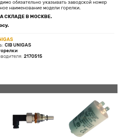
одимо обязательно указывать заводской номер
лное наименование модели горелки.
А СКЛАДЕ В МОСКВЕ.
осу.
NIGAS
ь:
CIB UNIGAS
горелки
зводителя:
2170515