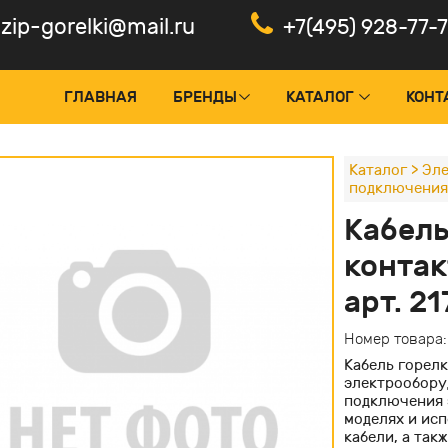
zip-gorelki@mail.ru
+7(495) 928-77-
ГЛАВНАЯ
БРЕНДЫ
КАТАЛОГ
КОНТ
Каталог
>
Эле
подключения
оки управления и менеджеры
Панели
Кабель
тчики пламени, фотоэлементы
Электр
контак
рвоприводы горелок
Частот
арт. 2
нтроль герметичности
Электр
Номер товара
дуляторы и ПИД-регуляторы
Кабель горелк
ансформаторы поджига
электрообору
подключения 
льты управления горелкой
моделях и ис
кабели, а так