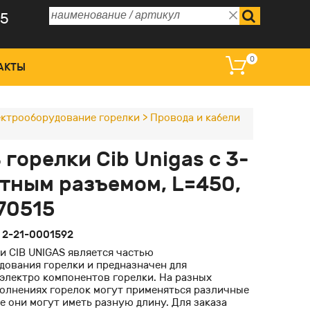
75
0
АКТЫ
ктрооборудование горелки
>
Провода и кабели
 управления и дисплеи
 горелки Cib Unigas с 3-
омагнитные катушки
тным разъемом, L=450,
ные преобразователи
170515
оклапаны регулирующие
:
2-21-0001592
и CIB UNIGAS является частью
дования горелки и предназначен для
электро компонентов горелки. На разных
полнениях горелок могут применяться различные
же они могут иметь разную длину. Для заказа