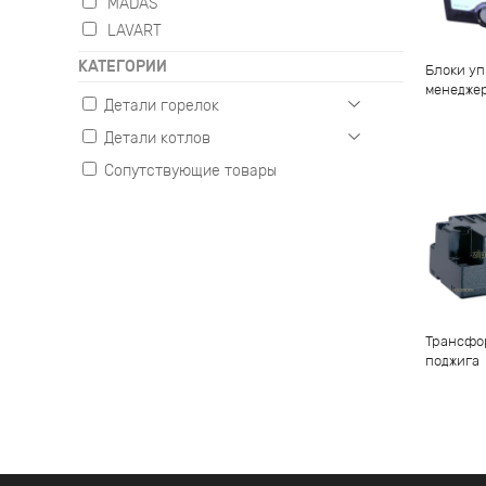
MADAS
LAVART
КАТЕГОРИИ
Блоки уп
менедже
Детали горелок
Детали котлов
Газовые
Жидкотопливные
Сопутствующие товары
Настенные
Комбинированные
Напольные
Трансфо
поджига