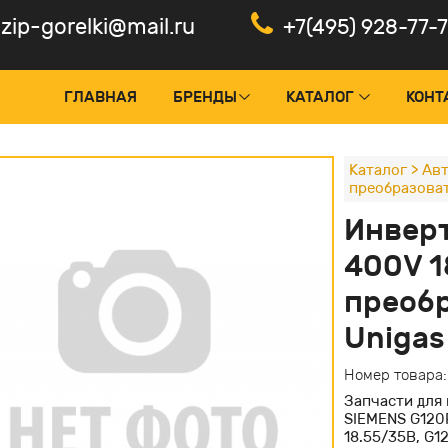
zip-gorelki@mail.ru
+7(495) 928-77-
ГЛАВНАЯ
БРЕНДЫ
КАТАЛОГ
КОНТ
Каталог
>
Авт
преобразова
оки управления и менеджеры
Панели
Инверт
тчики пламени, фотоэлементы
Электр
400V 1
рвоприводы горелок
Частот
преобр
нтроль герметичности
Электр
Unigas
дуляторы и ПИД-регуляторы
Номер товара
ансформаторы поджига
Запчасти для 
льты управления горелкой
SIEMENS G120
18.55/35B, G1