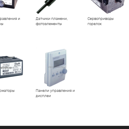
равления и
Датчики пламени,
Сервоприводы
ры
фотоэлементы
горелок
рматоры
Панели управления и
дисплеи