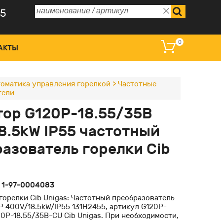
75
0
АКТЫ
оматика управления горелкой
>
Частотные
тели
 управления и дисплеи
ор G120P-18.55/35B
омагнитные катушки
8.5kW IP55 частотный
ные преобразователи
азователь горелки Cib
оклапаны регулирующие
:
1-97-0004083
горелки Cib Unigas: Частотный преобразователь
P 400V/18.5kW/IP55 131Н2455, артикул G120P-
20P-18.55/35B-CU Cib Unigas. При необходимости,