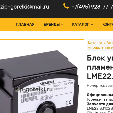
zip-gorelki@mail.ru
+7(495) 928-77-
ГЛАВНАЯ
БРЕНДЫ
КАТАЛОГ
КОНТ
Каталог
>
Авт
управления 
оки управления и менеджеры
Панели
Блок у
тчики пламени, фотоэлементы
Электр
пламе
рвоприводы горелок
Частот
LME22.
нтроль герметичности
Электр
Номер товара
дуляторы и ПИД-регуляторы
Официальны
ансформаторы поджига
Горелки, зап
Запчасти для
льты управления горелкой
LME22.331С2В