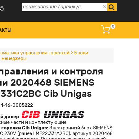
75
0
АКТЫ
оматика управления горелкой
>
Блоки
и менеджеры
 управления и дисплеи
правления и контроля
омагнитные катушки
ни 2020468 SIEMENS
ные преобразователи
331С2ВС Cib Unigas
оклапаны регулирующие
:
1-16-0005222
й дилер
асные части и комплектующие
 горелки Cib Unigas
: Электронный блок SIEMENS
С 230V (ранее LME22.331А2ВС), артикул 2020468