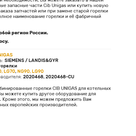
ри необходимости, Вы можете заказать в нашей
ые запасные части Cib Unigas или купить новую
заказа запчастей или при замене старой горелки
олное наименование горелки и её фабричный
юбой регион России.
осу.
NIGAS
ь:
SIEMENS / LANDIS&GYR
горелки
, LG70
,
NG90, LG90
зводителя:
2020468, 2020468-CU
бинированные горелки CIB UNIGAS для котельных
Вы можете купить другое оборудование для
. Кроме этого, мы можем предложить Вам
тных европейских производителей.