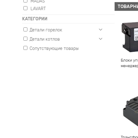
MADAS
ТОВАРН
LAVART
КАТЕГОРИИ
Детали горелок
Детали котлов
Газовые
Жидкотопливные
Сопутствующие товары
Настенные
Комбинированные
Напольные
Блоки уп
менедже
Трансфо