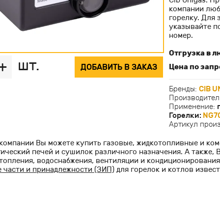
Cib Unigas. П
компании люб
горелку. Для 
указывайте п
номер.
Отгрузка в л
шт.
+
ДОБАВИТЬ В ЗАКАЗ
Цена по запр
Бренды:
CIB U
Производител
Применение:
Горелки:
NG70
Артикул прои
компании Вы можете купить газовые, жидкотопливные и ком
ический печей и сушилок различного назначения. А также, 
топления, водоснабжения, вентиляции и кондиционирования
 части и принадлежности (ЗИП)
для горелок и котлов извес