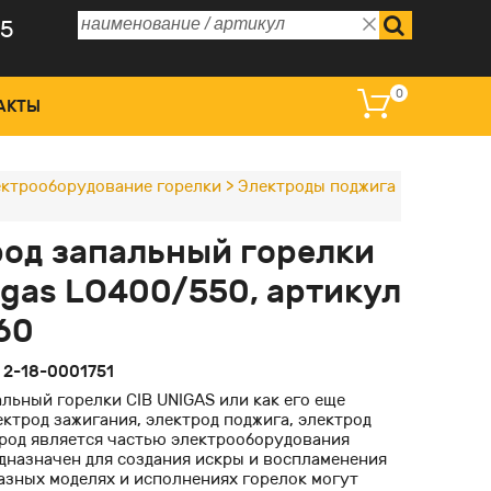
75
0
АКТЫ
ктрооборудование горелки
>
Электроды поджига
 управления и дисплеи
од запальный горелки
омагнитные катушки
igas LO400/550, артикул
ные преобразователи
60
оклапаны регулирующие
:
2-18-0001751
льный горелки CIB UNIGAS или как его еще
ктрод зажигания, электрод поджига, электрод
трод является частью электрооборудования
едназначен для создания искры и воспламенения
азных моделях и исполнениях горелок могут