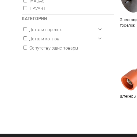
MADAS
LAVART
КАТЕГОРИИ
Электрод
горелок
Детали горелок
Детали котлов
Газовые
Жидкотопливные
Сопутствующие товары
Настенные
Комбинированные
Напольные
Штекеры