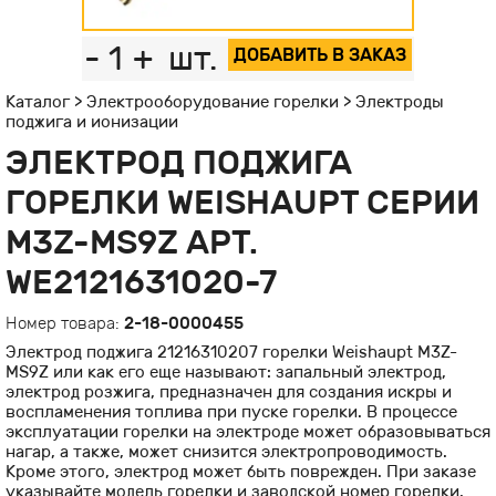
-
1
+
шт.
ДОБАВИТЬ В ЗАКАЗ
Каталог
>
Электрооборудование горелки
>
Электроды
поджига и ионизации
ЭЛЕКТРОД ПОДЖИГА
ГОРЕЛКИ WEISHAUPT СЕРИИ
M3Z-MS9Z АРТ.
WE2121631020-7
Номер товара:
2-18-0000455
Электрод поджига 21216310207 горелки Weishaupt M3Z-
MS9Z или как его еще называют: запальный электрод,
электрод розжига, предназначен для создания искры и
воспламенения топлива при пуске горелки. В процессе
эксплуатации горелки на электроде может образовываться
нагар, а также, может снизится электропроводимость.
Кроме этого, электрод может быть поврежден. При заказе
указывайте модель горелки и заводской номер горелки.