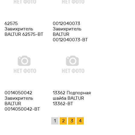
-
1
+
-
1
+
62575
0012040073
Завихритель
Завихритель
BALTUR 62575-BT
BALTUR
0012040073-BT
-
1
+
-
1
+
0014050042
13362 Подпорная
Завихритель
шайба BALTUR
BALTUR
13362-BT
0014050042-BT
1
2
3
4