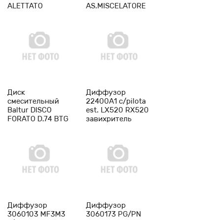
ALETTATO
AS.MISCELATORE
SPGAS11 85X26
SPARKGAS6,
дефлектор, арт.
артикул
0013020039
0013010068
-
1
+
-
1
+
Диск
Диффузор
смесительный
22400А1 с/pilota
Baltur DISCO
est. LХ520 RХ520
FORATO D.74 BTG
завихритель
12 дефлектор,
горелки Cib
арт. 0013020081
Unigas
-
1
+
-
1
+
Диффузор
Диффузор
3060103 MF3M3
3060173 PG/PN