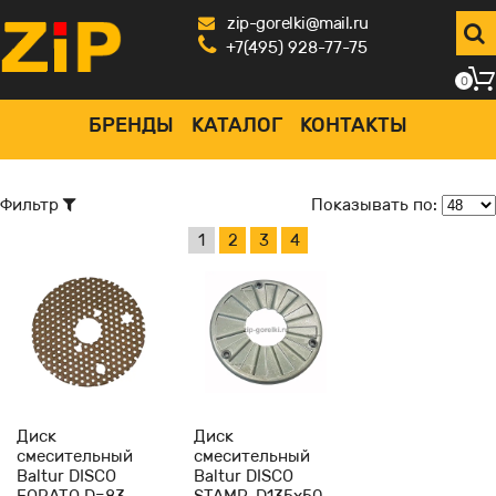
zip-gorelki@mail.ru
+7(495) 928-77-75
0
БРЕНДЫ
КАТАЛОГ
КОНТАКТЫ
Фильтр
Показывать по:
1
2
3
4
-
1
+
-
1
+
Диск
Диск
смесительный
смесительный
Baltur DISCO
Baltur DISCO