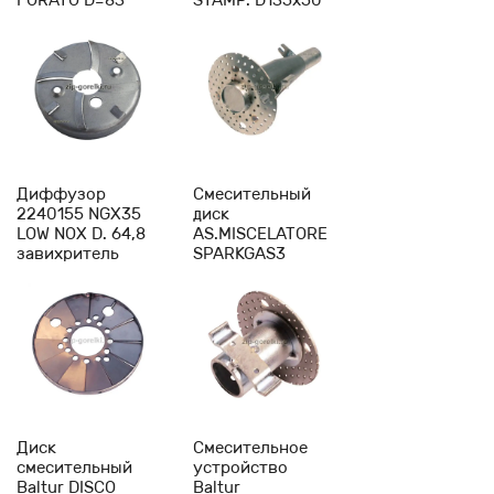
FORATO D=83
STAMP. D135x50
дефлектор,
L115 дефлектор,
артикул 53610
арт 28061
-
1
+
-
1
+
Диффузор
Смесительный
2240155 NGX35
диск
LOW NOX D. 64,8
AS.MISCELATORE
завихритель
SPARKGAS3
горелки Cib
дефлектор,
Unigas
артикул
0016020017
-
1
+
-
1
+
Диск
Смесительное
смесительный
устройство
Baltur DISCO
Baltur