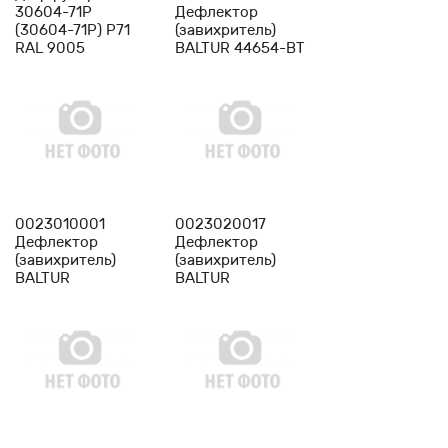
30604-71Р
Дефлектор
(30604-71P) Р71
(завихритель)
RAL 9005
BALTUR 44654-BT
завихритель
горелки Cib
Unigas
-
1
+
-
1
+
0023010001
0023020017
Дефлектор
Дефлектор
(завихритель)
(завихритель)
BALTUR
BALTUR
0023010001-BT
0023020017-BT
-
1
+
-
1
+