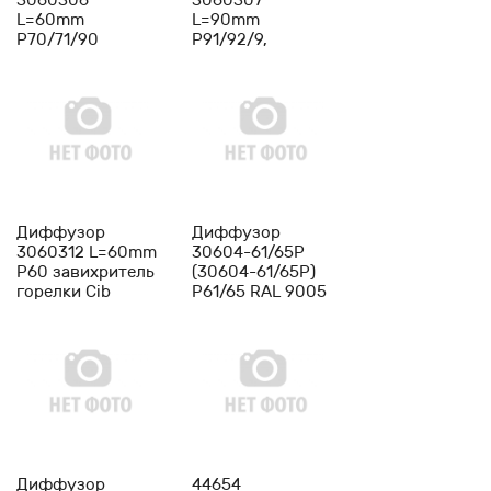
3060306
3060307
L=60mm
L=90mm
P70/71/90
Р91/92/9,
завихритель
KP91/92 PREMIX
горелки Cib
завихритель
Unigas
горелки Cib
Unigas
-
1
+
-
1
+
Диффузор
Диффузор
3060312 L=60mm
30604-61/65Р
P60 завихритель
(30604-61/65P)
горелки Cib
Р61/65 RAL 9005
Unigas
завихритель
горелки Cib
Unigas
-
1
+
-
1
+
Диффузор
44654