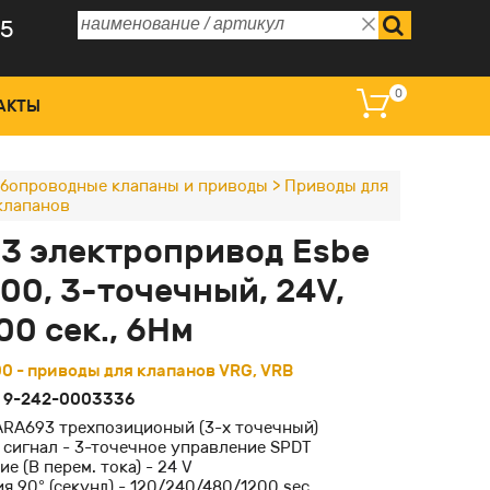
75
0
АКТЫ
бопроводные клапаны и приводы
>
Приводы для
клапанов
 управления и дисплеи
3 электропривод Esbe
омагнитные катушки
00, 3-точечный, 24V,
ные преобразователи
00 сек., 6Нм
оклапаны регулирующие
0 - приводы для клапанов VRG, VRB
:
9-242-0003336
ARA693 трехпозиционый (3-х точечный)
сигнал - 3-точечное управление SPDT
е (В перем. тока) -
24 V
я 90° (секунд) - 120/240/480/1200 sec.