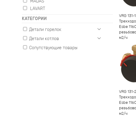
MADAS
-
1
+
LAVART
VRG 131-1
КАТЕГОРИИ
Трехходо
Esbe 116
Детали горелок
резьбово
м2/ч
Детали котлов
Газовые
Жидкотопливные
Сопутствующие товары
Настенные
Комбинированные
Напольные
-
1
+
VRG 131-
Трехходо
Esbe 116
резьбово
м2/ч