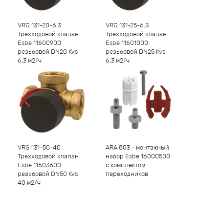
-
1
+
-
1
+
VRG 131-20-6.3
VRG 131-25-6.3
Трехходовой клапан
Трехходовой клапан
Esbe 11600900
Esbe 11601000
резьбовой DN20 Kvs
резьбовой DN25 Kvs
6,3 м2/ч
6,3 м2/ч
-
1
+
-
1
+
VRG 131-50-40
ARA 803 - монтажный
Трехходовой клапан
набор Esbe 16000500
Esbe 11603600
с комплектом
резьбовой DN50 Kvs
переходников
40 м2/ч